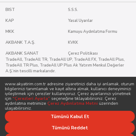
BIST
S.S.S.
KAP
Yasal Uyarılar
MKK
Kamuyu Aydınlatma Formu
AKBANK T.A.Ş.
KVKK
AKBANK SANAT
Çerez Politikası
TradeAll, TradeAll TR, TradeAll UP, TradeAll FX, TradeAll Plus,
TradeAll TR Plus, TradeAll UP Plus Ak Yatırım Menkul Değerler
A.Ş.’nin tescilli markalarıdır.
musteri.memnuniyeti@akyatirim.com.tr
+90 212 334 94 94
Copyright © 2026