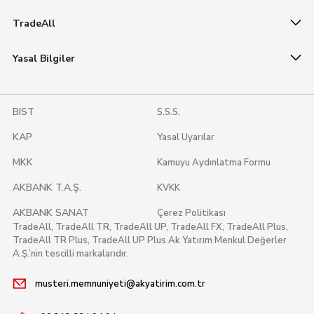
TradeAll
Yasal Bilgiler
BIST
S.S.S.
KAP
Yasal Uyarılar
MKK
Kamuyu Aydınlatma Formu
AKBANK T.A.Ş.
KVKK
AKBANK SANAT
Çerez Politikası
TradeAll, TradeAll TR, TradeAll UP, TradeAll FX, TradeAll Plus,
TradeAll TR Plus, TradeAll UP Plus Ak Yatırım Menkul Değerler
A.Ş.’nin tescilli markalarıdır.
musteri.memnuniyeti@akyatirim.com.tr